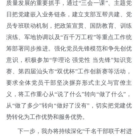
质量发展
的重要抓手，
通过
“三会一课”、主题党
日把党建嵌入业务链条，
建立
支部互帮共建、
党
员专班联动机制，把政策宣贯、国防教育、训练
演练、军地协调以及
“百千万工程”等重点工作统
筹部署同步
推进。
强化党员先锋模范和争先创优
意识，积极参加
“学理论 强党性 当先锋”知识竞
赛、第四届汕头市“双优杯”工作创新赛等活动，
要求全体党员干部坚决摒弃形式主义与官僚主
义，将工作重心从“说了什么”转向“做了什么”，
从“做了多少”转向“做好了没有”，
切实把党建优
势转化为工作优势和服务优势。
下一步，我
办将
持续深化
“
千名干部联千村进