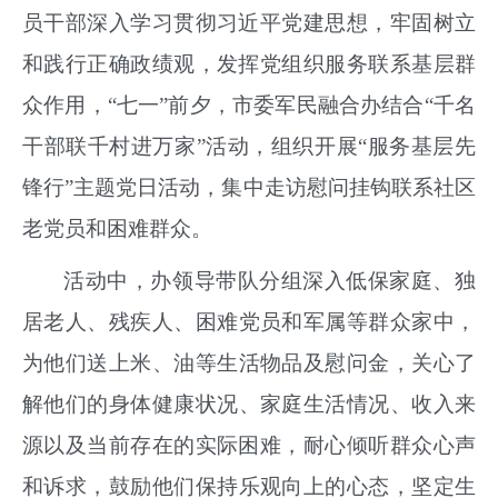
员干部深入学习贯彻习近平党建思想，牢固树立
和践行正确政绩观，发挥党组织服务联系基层群
众作用，
“七一”前夕，市委军民融合办结合“千名
干部联千村进万家”活动，组织开展“服务基层先
锋行”主题党日活动，集中走访慰问挂钩联系社区
老党员和困难群众。
活动中，办领导带队
分组深入低保家庭、
独
居
老人、残疾人、困难党员
和军属
等群众家中，
为
他们
送上米、油等生活
物
品及慰问金，
关心了
解
他们的身体健康状况、家庭生活情况、收入来
源以及当前存在的实际困难，耐心倾听群众心声
和诉求，
鼓励他们保持乐观向上的心态，坚定生