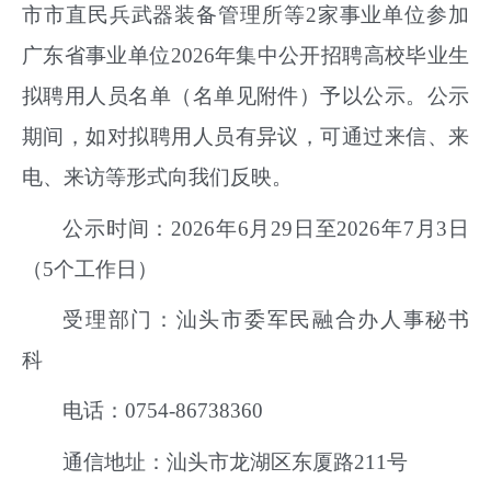
市市直民兵武器装备管理所
等
2家
事业单位参加
广东省事业单位
2026年集中公开招聘高校毕业生
拟聘
用
人员
名单
（
名单
见附件）予以公示。公示
期间，如对拟聘
用
人员有异议，可通过来信、来
电、来访等形式向我们反映。
公示时间：
202
6
年
6
月
29
日至
202
6
年
7
月
3
日
（
5
个工作日）
受理部门：
汕头市委军民融合办人事秘书
科
电话：
0754-8
6738360
通信地址：汕头市
龙湖区东厦路
211号