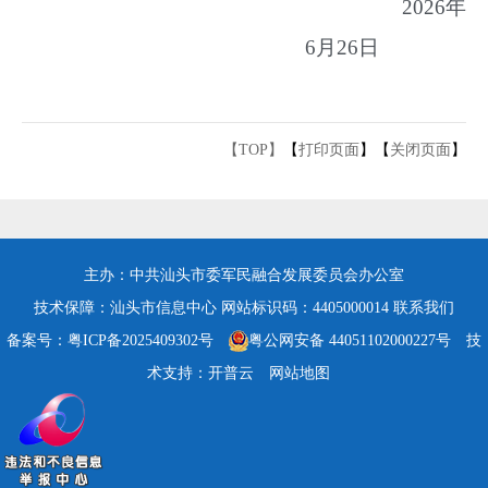
202
6
年
6
月
26
日
【TOP】
【
打印页面
】【
关闭页面
】
主办：中共汕头市委军民融合发展委员会办公室
技术保障：汕头市信息中心
网站标识码：4405000014
联系我们
备案号：粤ICP备2025409302号
粤公网安备 44051102000227号
技
术支持：开普云
网站地图