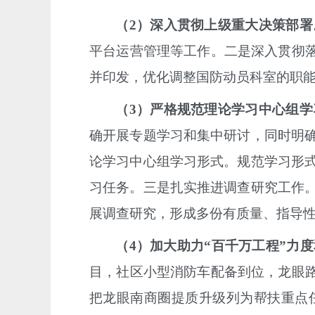
（
2
）深入贯彻上级重大决策部署
平台运营管理等工作。二是
深入
贯彻
并印发，
优化调整
国防动员科室的职
（
3
）严格规范理论学习中心组学
确开展专题学习和集中研讨，同时明
论学习中心组学习形式。规范学习形
习任务。三是
扎实推进
调查研究工作
展调查研究，形成多份有质量、指导
（
4
）加大
助力
“百千万工程”力
目，社区小型消防车配备到位，龙眼
把龙眼南商圈提质升级列为帮扶重点