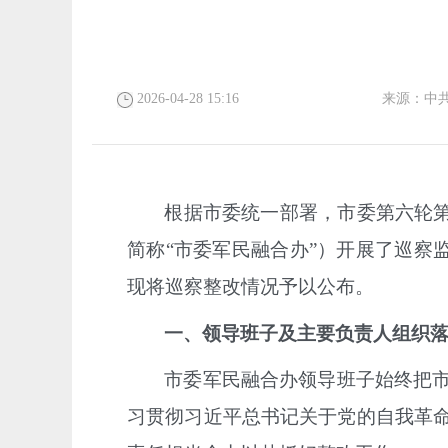
2026-04-28 15:16
来源：
中
根据市委统一部署，
市委
第六轮
简称
“市委军民融合办”）
开展
了巡察
现将巡察整改情况
予以公布
。
一、领导班子
及主要负责人组织
市委军民融合办
领导班子
始终把
习贯彻习近平总书记关于党的自我革