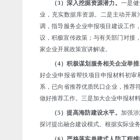
（
3
）深入
挖掘资源潜力。
一是
健
业，充实数据库资源。二是主动开展
调，指导服务企业申报项目建设工作
议，积极宣传政策；与有关部门对接
家企业开展政策宣讲解读。
（
4
）积极谋划
服务相关企业举措
好企业申报省帮扶项目申报材料初审
系，已向省推荐优质民口企业，推荐
做好推荐工作。三是
加大
企业申报材
（
5
）提高
海防建设水平。
加强涉
探讨提出融合建设模式。根据实际业
（
6
）严格落实
单建式人防工程维