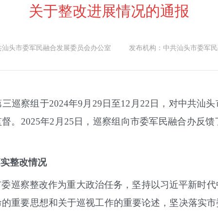
关于整改进展情况的通报
共汕头市委军民融合发展委员会办公室
发布机构：
中共汕头市委军民
第
三
巡察组
于
2024
年
9
月
29
日至
12
月
22
日
，
对中共汕头
监督
。
2025
年
2
月
25
日
，巡察组向市委军民融合办反馈
落实整改情况
市委巡察整改作为重大政治任务，坚持以习近平新时代
命的重要思想和关于巡视工作的重要论述，
坚决落实市