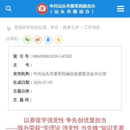
您现在所在的位置 :
首页 > 政务公开 >
工作动态
分享到：
索 引 号：
00043000/2026-547682
文 号：
发布机构：
中共汕头市委军民融合发展委员会办公室
生成日期：
2026-07-03
主题分类：
主 题 词：
以赛促学强党性 争先创优显担当
——我办荣获“学理论 强党性 当先锋”知识竞赛