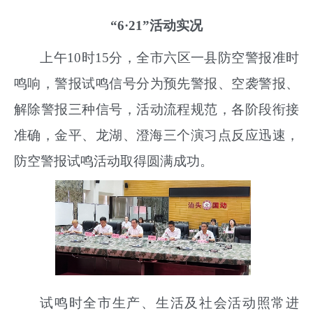
“
6
·
21
”活动实况
上午
10
时
15
分，全市六区一县防空警报准时
鸣响
，
警报试鸣信号分为预先警报、空袭警报、
解除警报三种
信号，
活动流程规范，各阶段衔接
准确，金平、龙湖、澄海三个演习点反应迅速，
防空
警报试鸣活动取得圆满成功
。
试鸣时全市
生产、生活及社会活动照常进