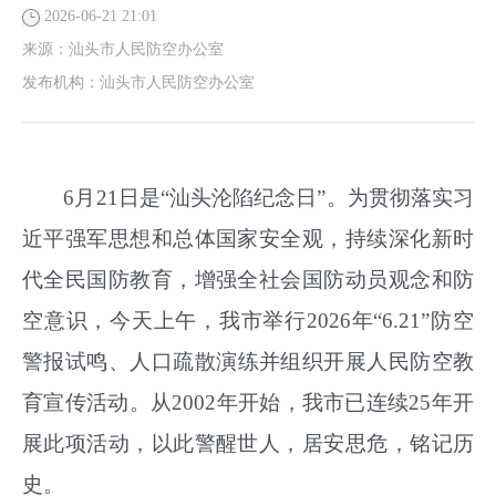
2026-06-21 21:01
来源：
汕头市人民防空办公室
发布机构：
汕头市人民防空办公室
6
月
21
日是
“
汕头沦陷纪念日
”
。
为
贯彻落实习
近平强军思想和总体国家安全观，持续深化新时
代全民国防教育，增强全社会国防动员观念和防
空意识，
今天
上午，我市举行
202
6
年
“6.21”
防空
警报试鸣
、人口疏散演练
并组织开展人民防空教
育宣传活动
。
从
2002
年开始，我市已连续
25
年
开
展此项活动，以此警醒世人，居安思危，铭记历
史。